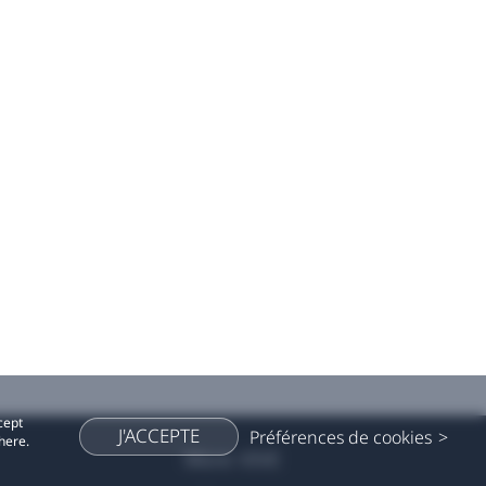
cept
J'ACCEPTE
Préférences de cookies
here.
More VIVE