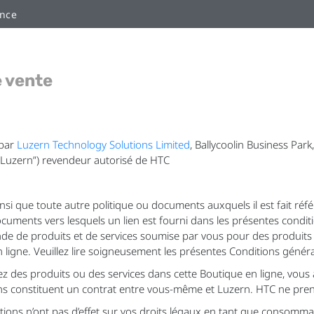
ance
e vente
 par
Luzern Technology Solutions Limited
, Ballycoolin Business Par
(“Luzern”) revendeur autorisé de HTC
nsi que toute autre politique ou documents auxquels il est fait ré
documents vers lesquels un lien est fourni dans les présentes con
de de produits et de services soumise par vous pour des produits e
 ligne. Veuillez lire soigneusement les présentes Conditions généra
z des produits ou des services dans cette Boutique en ligne, vous 
ns constituent un contrat entre vous-même et Luzern. HTC ne pren
itions n’ont pas d’effet sur vos droits légaux en tant que consomm