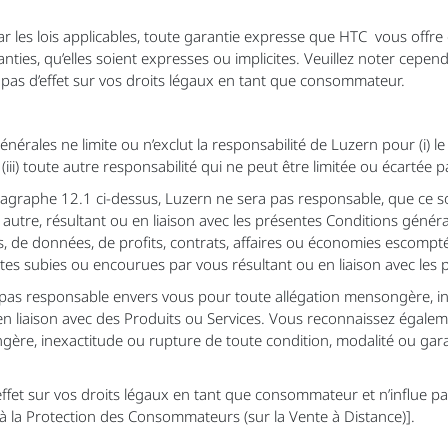
r les lois applicables, toute garantie expresse que HTC vous offr
nties, qu’elles soient expresses ou implicites. Veuillez noter cepen
pas d’effet sur vos droits légaux en tant que consommateur.
énérales ne limite ou n’exclut la responsabilité de Luzern pour (i
(iii) toute autre responsabilité qui ne peut être limitée ou écartée pa
agraphe 12.1 ci-dessus, Luzern ne sera pas responsable, que ce soi
, ou autre, résultant ou en liaison avec les présentes Conditions gé
nus, de données, de profits, contrats, affaires ou économies escomptée
ctes subies ou encourues par vous résultant ou en liaison avec les
as responsable envers vous pour toute allégation mensongère, ine
n liaison avec des Produits ou Services. Vous reconnaissez égale
gère, inexactitude ou rupture de toute condition, modalité ou gar
ffet sur vos droits légaux en tant que consommateur et n’influe pa
 à la Protection des Consommateurs (sur la Vente à Distance)].