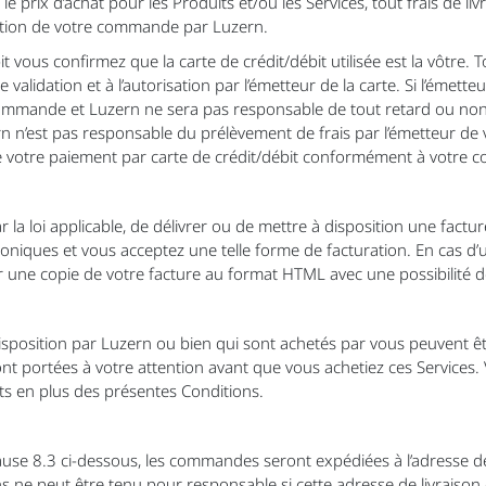
 prix d’achat pour les Produits et/ou les Services, tout frais de livr
ptation de votre commande par Luzern.
it vous confirmez que la carte de crédit/débit utilisée est la vôtre. 
validation et à l’autorisation par l’émetteur de la carte. Si l’émetteu
ommande et Luzern ne sera pas responsable de tout retard ou non l
rn n’est pas responsable du prélèvement de frais par l’émetteur de
 votre paiement par carte de crédit/débit conformément à votre
 la loi applicable, de délivrer ou de mettre à disposition une factur
oniques et vous acceptez une telle forme de facturation. En cas d’ut
 une copie de votre facture au format HTML avec une possibilité d
disposition par Luzern ou bien qui sont achetés par vous peuvent ê
nt portées à votre attention avant que vous achetiez ces Services. 
ts en plus des présentes Conditions.
lause 8.3 ci-dessous, les commandes seront expédiées à l’adresse de
ne peut être tenu pour responsable si cette adresse de livraison e