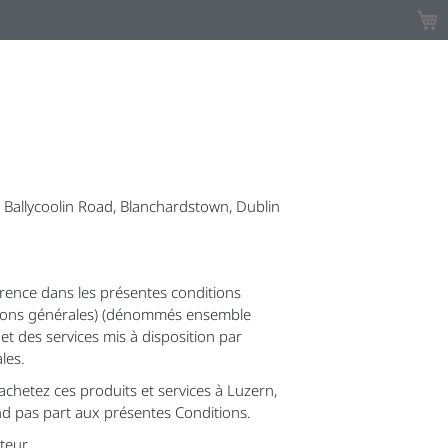
Mon 
k, Ballycoolin Road, Blanchardstown, Dublin
férence dans les présentes conditions
ditions générales) (dénommés ensemble
t des services mis à disposition par
les.
achetez ces produits et services à Luzern,
d pas part aux présentes Conditions.
ateur.