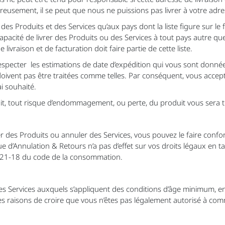
eusement, il se peut que nous ne puissions pas livrer à votre adre
 des Produits et des Services qu’aux pays dont la liste figure sur l
acité de livrer des Produits ou des Services à tout pays autre que c
ivraison et de facturation doit faire partie de cette liste.
specter les estimations de date d’expédition qui vous sont données, 
 doivent pas être traitées comme telles. Par conséquent, vous acce
i souhaité.
it, tout risque d’endommagement, ou perte, du produit vous sera t
r des Produits ou annuler des Services, vous pouvez le faire conf
ique d’Annulation & Retours n’a pas d’effet sur vos droits légaux 
 L 221-18 du code de la consommation.
s Services auxquels s’appliquent des conditions d’âge minimum, 
 des raisons de croire que vous n’êtes pas légalement autorisé à co