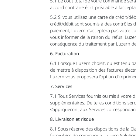
5.1 Le coût total de votre commande sera le
accord contraire écrit préalable à l’acce
5.2 Si vous utilisez une carte de crédit/déb
crédit/débit sont soumis à des contrôles de 
paiement, Luzern n’acceptera pas votre c
vous informer de la raison du refus. Luze
conséquence du traitement par Luzern de
6. Facturation
6.1 Lorsque Luzern choisit, ou est tenu par
de mettre à disposition des factures électr
Luzern vous proposera l’option d’imprimer
7. Services
7.1 Tous Services fournis ou mis à votre 
supplémentaires. De telles conditions sero
s’appliqueront aux Services correspondan
8. Livraison et risque
8.1 Sous réserve des dispositions de la C
formulaire de commande. Luzern Solutions 