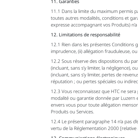
11. Garanties
11.1 Dans la limite du maximum permis pa
toutes autres modalités, conditions et gara
expresse accompagnant vos Produits) n’a 
12. Limitations de responsabilité
12.1 Rien dans les présentes Conditions g
imprudence, (ii) allégation frauduleuse, ou 
12.2 Sous réserve des dispositions du par
(incluant, sans s’y limiter, la négligence)
(incluant, sans s’y limiter, pertes de reve
réputation ; ou pertes spéciales ou indire
12.3 Vous reconnaissez que HTC ne sera p
modalité ou garantie donnée par Luzern e
envers vous pour toute allégation menson
Produits ou Services.
12.4 Le présent paragraphe 14 n’a pas d’e
vertu de la Réglementation 2000 [relative
13. Communications électroniques