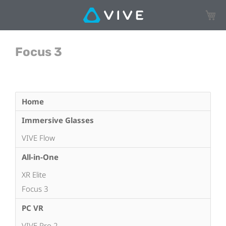
Mon p
Focus 3
Home
Immersive Glasses
VIVE Flow
All-in-One
XR Elite
Focus 3
PC VR
VIVE Pro 2