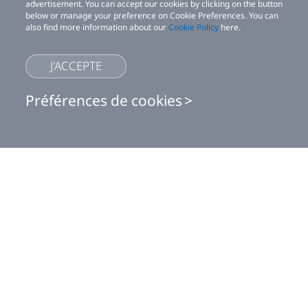
advertisement. You can accept our cookies by clicking on the button
below or manage your preference on Cookie Preferences. You can
also find more information about our
Cookie Policy
here.
J'ACCEPTE
Préférences de cookies
Ce site utilise des cookies pour optimiser les fonctionnalités du site,
Shop
analyser les performances du site et fournir une expérience
personnalisée et la publicité. Vous pouvez accepter nos cookies en
cliquant sur le bouton ci-dessous ou gérer vos préférences sur
For business
Préférences Cookie. Vous pouvez également trouver plus d'informations
sur notre
politique Cookies
ici.
For developers
J'ACCEPTE
Assistance
Cookie preferences