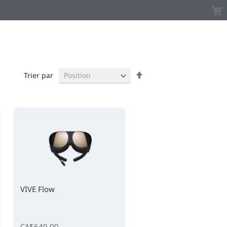
Mon 
Par
Trier par
ordre
décroissant
VIVE Flow
CA$649.00