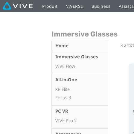
Produit
VIVERSE
Business
Assist
Immersive Glasses
3
artic
Home
Immersive Glasses
VIVE Flow
All-in-One
XR Elite
Focus 3
PC VR
VIVE Pro 2