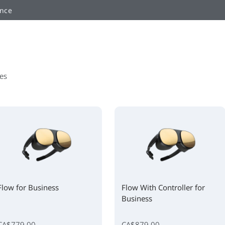
ance
les
Flow for Business
Flow With Controller for
Business
CA$779.00
CA$879.00