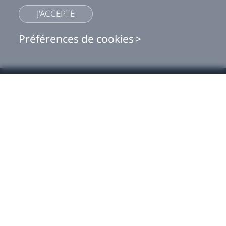
J'ACCEPTE
Préférences de cookies
Shop
Ce site utilise des cookies pour optimiser les fonctionnalités du site,
analyser les performances du site et fournir une expérience
personnalisée et la publicité. Vous pouvez accepter nos cookies en
For business
cliquant sur le bouton ci-dessous ou gérer vos préférences sur
Préférences Cookie. Vous pouvez également trouver plus d'informations
sur notre
politique Cookies
ici.
For developers
J'ACCEPTE
Assistance
Cookie preferences
More VIVE