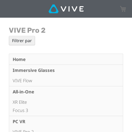
Mon p
VIVE Pro 2
Filtrer par
Home
Immersive Glasses
VIVE Flow
All-in-One
XR Elite
Focus 3
PC VR
VIVE Pro 2