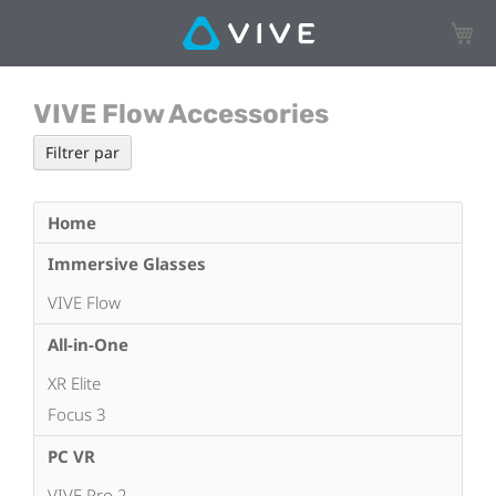
Mon p
VIVE Flow Accessories
Filtrer par
Home
Immersive Glasses
VIVE Flow
All-in-One
XR Elite
Focus 3
PC VR
VIVE Pro 2