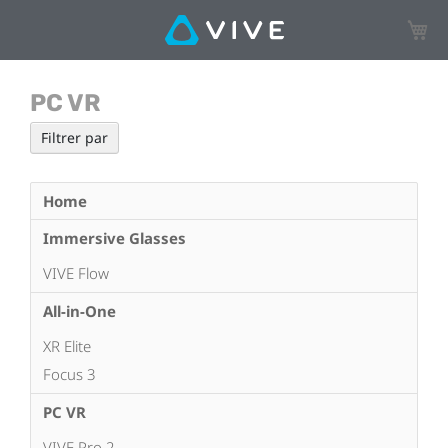
Mon p
PC VR
Filtrer par
Home
Immersive Glasses
VIVE Flow
All-in-One
XR Elite
Focus 3
PC VR
VIVE Pro 2